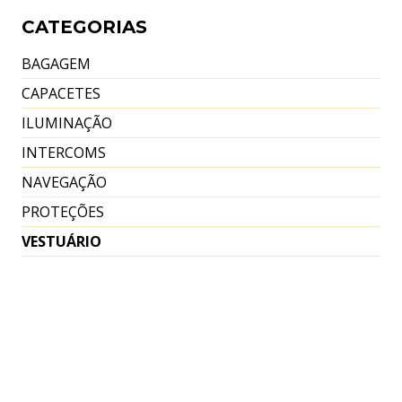
product
CATEGORIAS
299,95€.
210,00€.
has
BAGAGEM
multiple
CAPACETES
variants.
ILUMINAÇÃO
The
INTERCOMS
options
NAVEGAÇÃO
may
PROTEÇÕES
be
VESTUÁRIO
chosen
on
the
product
page