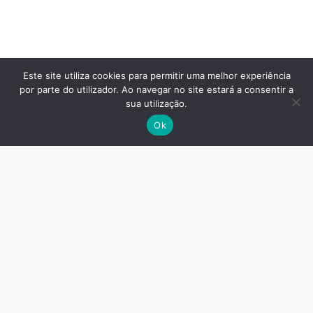
Este site utiliza cookies para permitir uma melhor experiência
por parte do utilizador. Ao navegar no site estará a consentir a
sua utilização.
Ok
© 2026 Espaços
Contactos
Termos e Condições
Sonoros, lda.
Resolução de Conflitos de
Consumo