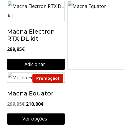
Macna Electron
RTX DL kit
299,95
€
Adicionar
Promoção!
Macna Equator
Macna Equator
Ler mais
O
O
299,95
€
210,00
€
preço
preço
Ver opções
original
atual
This
era:
é: