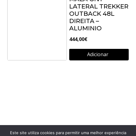
LATERAL TREKKER
417,00
€
OUTBACK 48L
DIREITA –
Adicionar
ALUMINIO
444,00
€
Adicionar
CONJUNTO DE
FECHADURA GIVI –
3 CANHÕES SL103
53,00
€
Adicionar
Este site utiliza cookies para permitir uma melhor experiência