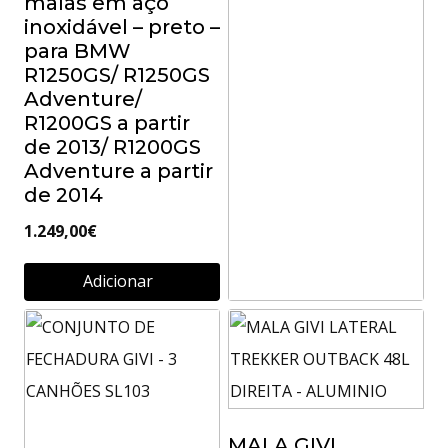
malas em aço
inoxidável – preto –
para BMW
R1250GS/ R1250GS
Adventure/
R1200GS a partir
de 2013/ R1200GS
Adventure a partir
de 2014
1.249,00
€
Adicionar
MALA GIVI
LATERAL TREKKER
OUTBACK 37L
ESQUERDA –
PRETO
MALA GIVI