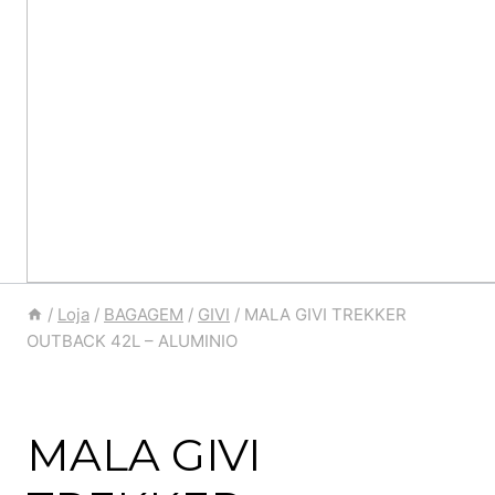
/
Loja
/
BAGAGEM
/
GIVI
/
MALA GIVI TREKKER
OUTBACK 42L – ALUMINIO
MALA GIVI