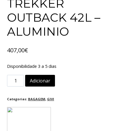
TREKKER
OUTBACK 42L –
ALUMINIO
407,00
€
Disponibilidade 3 a 5 dias
Quantidade
Adicionar
de
MALA
Categorias:
BAGAGEM
,
GIVI
GIVI
TREKKER
OUTBACK