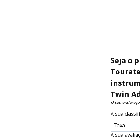
Twin
Adventure
Sports
Seja o 
Tourate
instrum
Twin Ad
O seu endereço 
A sua classi
A sua avali