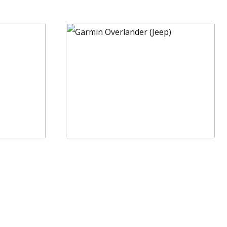
Garmin Overlander (Jeep)
699,99
€
Adicionar