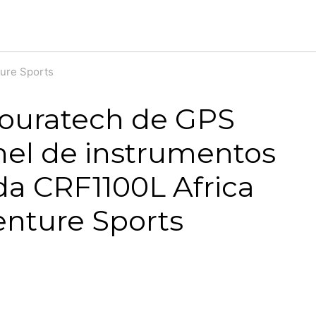
ture Sports
Touratech de GPS
nel de instrumentos
a CRF1100L Africa
nture Sports