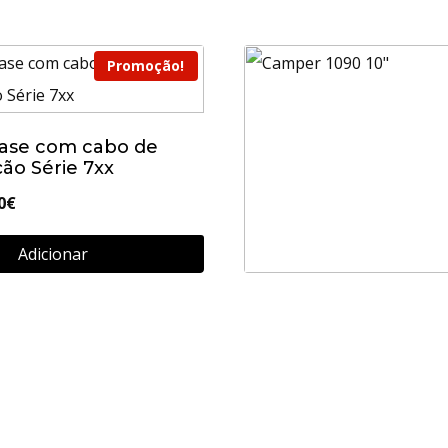
Promoção!
ase com cabo de
ão Série 7xx
O
0
€
o
preço
Adicionar
inal
atual
é:
Camper 1090 10″
9€.
90,00€.
699,99
€
Adicionar