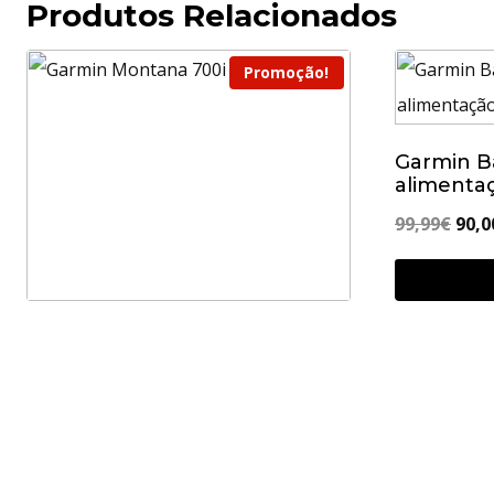
Produtos Relacionados
Promoção!
Garmin B
alimentaç
O
99,99
€
90,0
preç
orig
era:
Garmin Montana 700i
99,9
O
O
749,99
€
710,00
€
preço
preço
Adicionar
original
atual
era:
é: