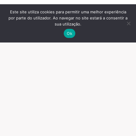
Este site utiliza cookies para permitir uma melhor experiência
por parte do utilizador. Ao navegar no site estará a consentir a
sua utilização.
Ok
© 2026 Espaços
Contactos
Termos e Condições
Sonoros, lda.
Resolução de Conflitos de
Consumo