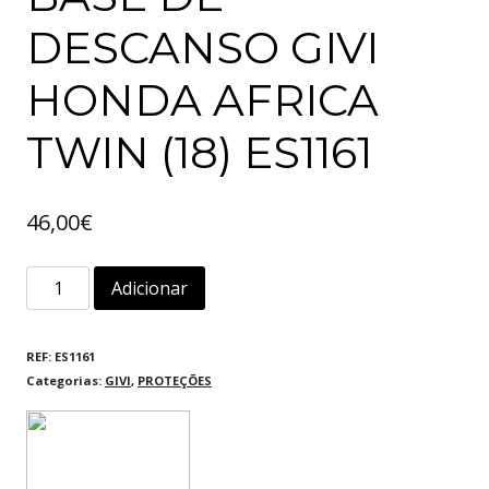
DESCANSO GIVI
HONDA AFRICA
TWIN (18) ES1161
46,00
€
Quantidade
Adicionar
de
BASE
REF:
ES1161
Categorias:
GIVI
,
PROTEÇÕES
DE
DESCANSO
GIVI