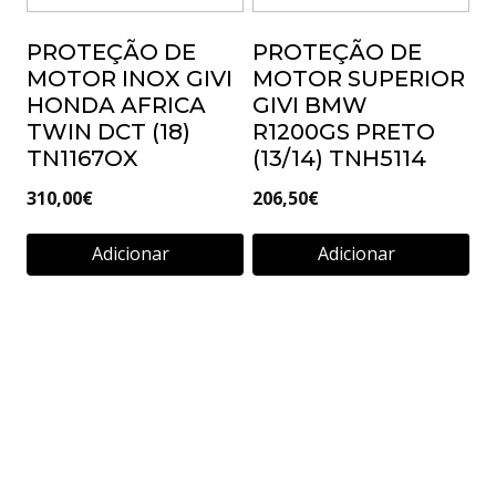
227,00
€
PROTEÇÃO DE
PROTEÇÃO DE
Ler mais
MOTOR INOX GIVI
MOTOR SUPERIOR
HONDA AFRICA
GIVI BMW
TWIN DCT (18)
R1200GS PRETO
TN1167OX
(13/14) TNH5114
310,00
€
206,50
€
Adicionar
Adicionar