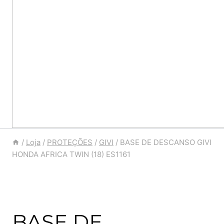
/
Loja
/
PROTEÇÕES
/
GIVI
/
BASE DE DESCANSO GIVI
HONDA AFRICA TWIN (18) ES1161
BASE DE