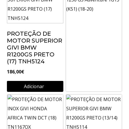
PROTEÇÃO DE
MOTOR SUPERIOR
GIVI BMW
R1200GS PRETO
(17) TNH5124
186,00
€
Adicionar
Engine guard
BMW R 1250 GS
Adventure 1G13
(K51) (18-20)