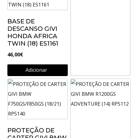
BMW R1200GS
ES5108
BASE DE
39,00
€
DESCANSO GIVI
HONDA AFRICA
Adicionar
TWIN (18) ES1161
46,00
€
Adicionar
KIT GIVI PARA
TN5108 E
TN5108OX
TN5108KIT
26,50
€
PROTEÇÃO DE
Adicionar
CARTER GIVI BMW