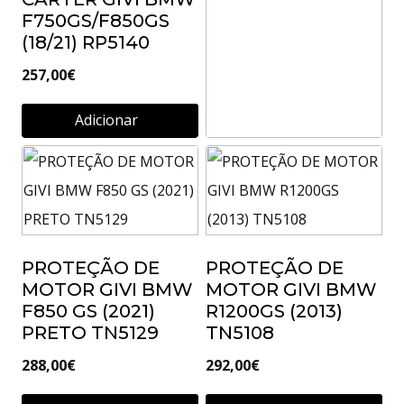
F750GS/F850GS
(18/21) RP5140
257,00
€
Adicionar
PROTEÇÃO DE
CARTER GIVI BMW
R1200GS
ADVENTURE (14)
RP5112
PROTEÇÃO DE
PROTEÇÃO DE
MOTOR GIVI BMW
MOTOR GIVI BMW
156,01
€
F850 GS (2021)
R1200GS (2013)
PRETO TN5129
TN5108
Adicionar
288,00
€
292,00
€