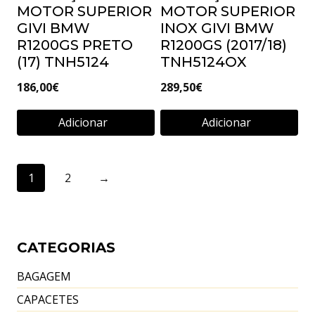
Adicionar
MOTOR SUPERIOR
MOTOR SUPERIOR
GIVI BMW
INOX GIVI BMW
R1200GS PRETO
R1200GS (2017/18)
(17) TNH5124
TNH5124OX
186,00
€
289,50
€
Adicionar
Adicionar
1
2
→
CATEGORIAS
BAGAGEM
CAPACETES