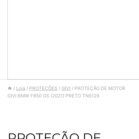
/
Loja
/
PROTEÇÕES
/
GIVI
/
PROTEÇÃO DE MOTOR
GIVI BMW F850 GS (2021) PRETO TN5129
PROTEÇÃO DE