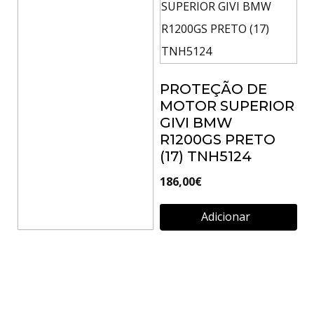
PROTEÇÃO DE
MOTOR SUPERIOR
GIVI BMW
R1200GS PRETO
(17) TNH5124
186,00
€
Adicionar
KIT GIVI PARA
TN5108 E
TN5108OX
TN5108KIT