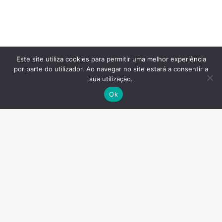
26,50
€
Adicionar
Este site utiliza cookies para permitir uma melhor experiência
por parte do utilizador. Ao navegar no site estará a consentir a
sua utilização.
Ok
© 2026 Espaços
Contactos
Termos e Condições
Sonoros, lda.
Resolução de Conflitos de
Consumo