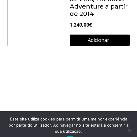
Adventure a partir
de 2014
1.249,00
€
Adicionar
MALA GIVI
LATERAL TREKKER
OUTBACK 37L
ESQUERDA –
ALUMINIO
417,00
€
Adicionar
Este site utiliza cookies para permitir uma melhor experiência
por parte do utilizador. Ao navegar no site estará a consentir a
sua utilização.