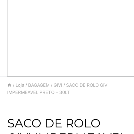
/
Loja
/
BAGAGEM
/
GIVI
/
SACO DE ROLO GIVI
IMPERMEAVEL PRETO – 30LT
SACO DE ROLO