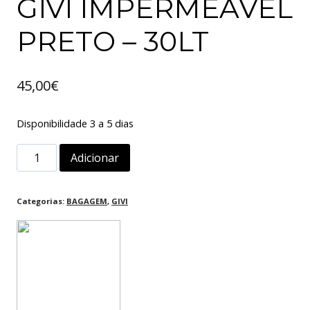
GIVI IMPERMEAVEL
PRETO – 30LT
45,00
€
Disponibilidade 3 a 5 dias
Quantidade
Adicionar
de
SACO
Categorias:
BAGAGEM
,
GIVI
DE
ROLO
GIVI
IMPERMEAVEL
PRETO